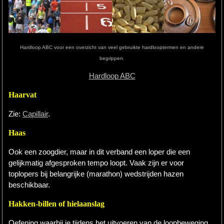
Hardlopen
Extra
Hardloop ABC voor een overzicht van veel gebruikte hardlooptermen en andere
Tips
begrippen.
Hardloop ABC
Boeken
Haarvat
Site
Zie:
Capillair
.
Haas
Ook een zoogdier, maar in dit verband een loper die een
gelijkmatig afgesproken tempo loopt. Vaak zijn er voor
toplopers bij belangrijke (marathon) wedstrijden hazen
beschikbaar.
Hakken-billen of hielaanslag
Oefening waarbij je tijdens het uitvoeren van de loopbeweging