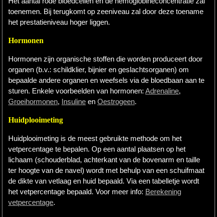
Het aantal rode bloedcellen en de hemoglobineconcentratie zal
toenemen. Bij terugkomt op zeeniveau zal door deze toename
het prestatieniveau hoger liggen.
Hormonen
Hormonen zijn organische stoffen die worden produceert door
organen (b.v.: schildklier, bijnier en geslachtsorganen) om
bepaalde andere organen en weefsels via de bloedbaan aan te
sturen. Enkele voorbeelden van hormonen:
Adrenaline
,
Groeihormonen
,
Insuline
en
Oestrogeen
.
Huidplooimeting
Huidplooimeting is de meest gebruikte methode om het
vetpercentage te bepalen. Op een aantal plaatsen op het
lichaam (schouderblad, achterkant van de bovenarm en taille
ter hoogte van de navel) wordt met behulp van een schuifmaat
de dikte van vetlaag en huid bepaald. Via een tabelletje wordt
het vetpercentage bepaald. Voor meer info:
Berekening
vetpercentage
.