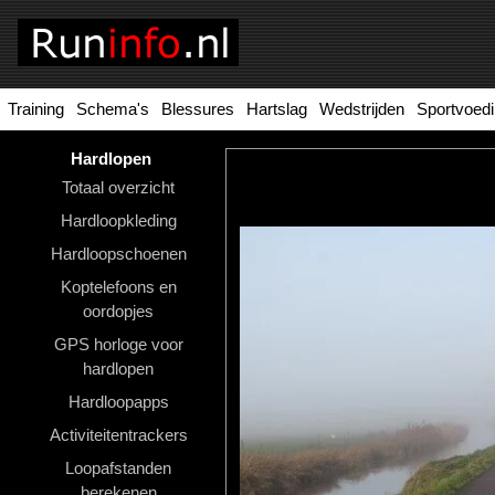
Training
Schema's
Blessures
Hartslag
Wedstrijden
Sportvoed
Homepage
Tools
Hardlopen
Totaal overzicht
Looptraining
Hardloopkleding
Hardloopschema's
Hardloopschoenen
Koptelefoons en
Hardloopblessures
oordopjes
Hartslagmeter
GPS horloge voor
hardlopen
Wedstrijden
Hardloopapps
Sportvoeding
Activiteitentrackers
Ideale
Loopafstanden
berekenen
gewicht