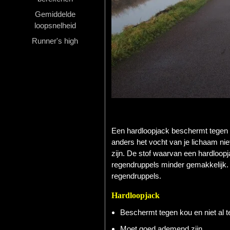
Gemiddelde
Hardlopen
loopsnelheid
Extra
Runner's high
Tips
Boeken
Site
Een hardloopjack beschermt tegen ko
anders het vocht van je lichaam ni
zijn. De stof waarvan een hardloopj
regendruppels minder gemakkelijk. D
regendruppels.
Hardloopjack
Beschermt tegen kou en niet al t
Moet goed ademend zijn.