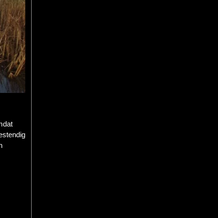
mdat
estendig
n