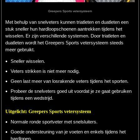
Greepers Sports vetersysteem
Hardlopen
Met behulp van snelveters kunnen triatleten en duatleten een
Extra
stuk sneller hun hardloopschoenen aantrekken tijdens het
wisselen. Er zijn verschillende systemen. Door triatleten en
Tips
duatleten wordt het Greepers Sports vetersysteem steeds
meer gebruikt.
Boeken
Sneller wisselen.
Site
Veters strikken is niet meer nodig.
Geen last meer van losrakende veters tijdens het sporten.
Probeer de snelveters goed uit voordat je ze gaat gebruiken
tijdens een wedstrijd.
Uitgelicht: Greepers Sports vetersysteem
Normale ronde sportveter met snelsluiters.
Goede ondersteuning van je voeten en enkels tijdens het
hardlopen.