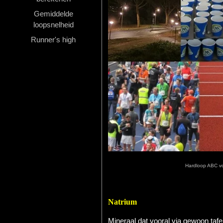
Gemiddelde
Hardlopen
loopsnelheid
Extra
Runner's high
Tips
Boeken
Site
Hardloop ABC vo
Natrium
Mineraal dat vooral via gewoon taf