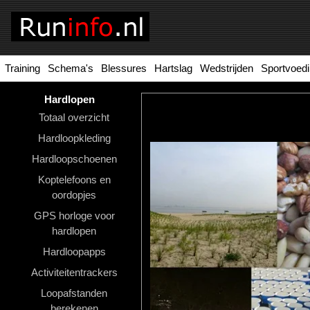
Training
Schema's
Blessures
Hartslag
Wedstrijden
Sportvoed
Homepage
Tools
Hardlopen
Totaal overzicht
Looptraining
Hardloopkleding
Hardloopschema's
Hardloopschoenen
Koptelefoons en
Hardloopblessures
oordopjes
Hartslagmeter
GPS horloge voor
hardlopen
Wedstrijden
Hardloopapps
Sportvoeding
Activiteitentrackers
Ideale
Loopafstanden
berekenen
gewicht