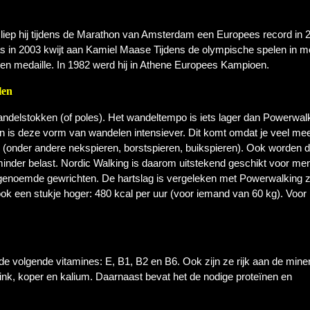
liep hij tijdens de Marathon van Amsterdam een Europees record in 2
as in 2003 kwijt aan Kamiel Maase Tijdens de olympische spelen in 
en medaille. In 1982 werd hij in Athene Europees Kampioen.
len
andelstokken (of poles). Het wandeltempo is iets lager dan Powerwal
n is deze vorm van wandelen intensiever. Dit komt omdat je veel me
 (onder andere nekspieren, borstspieren, buikspieren). Ook worden 
inder belast. Nordic Walking is daarom uitstekend geschikt voor me
enoemde gewrichten. De hartslag is vergeleken met Powerwalking z
ook een stukje hoger: 480 kcal per uur (voor iemand van 60 kg). Voor
e volgende vitamines: E, B1, B2 en B6. Ook zijn ze rijk aan de mine
zink, koper en kalium. Daarnaast bevat het de nodige proteïnen en