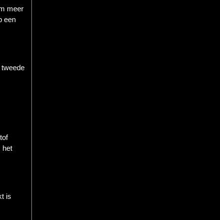
aam meer
p een
t tweede
tof
 het
t is