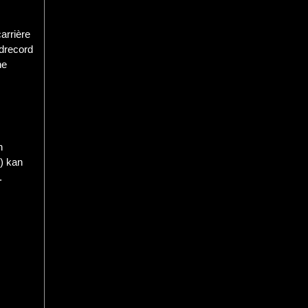
arrière
ldrecord
he
n
k) kan
.