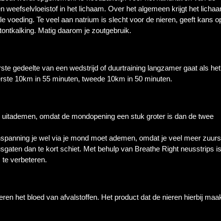
 weefselvloeistof in het lichaam. Over het algemeen krijgt het lich
 voeding. Te veel aan natrium is slecht voor de nieren, geeft kans o
tontkalking. Matig daarom je zoutgebruik.
rste gedeelte van een wedstrijd of duurtraining langzamer gaat als he
eerste 10km in 55 minuten, tweede 10km in 50 minuten.
en uitademen, omdat de mondopening een stuk groter is dan de twee
ge inspanning je wel via je mond moet ademen, omdat je veel meer zuurs
sgaten dan te kort schiet. Met behulp van Breathe Right neusstrips is
 te verbeteren.
ren het bloed van afvalstoffen. Het product dat de nieren hierbij maak