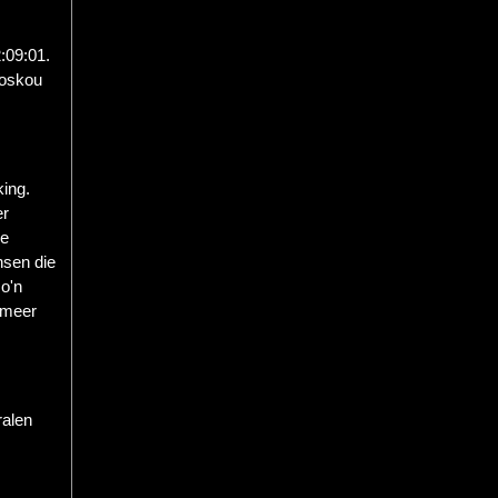
:09:01.
moskou
king.
er
de
nsen die
o'n
 meer
ralen