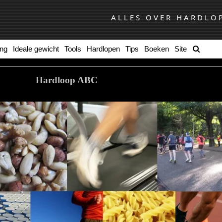
ALLES OVER HARDLO
ing
Ideale gewicht
Tools
Hardlopen
Tips
Boeken
Site
Hardloop ABC