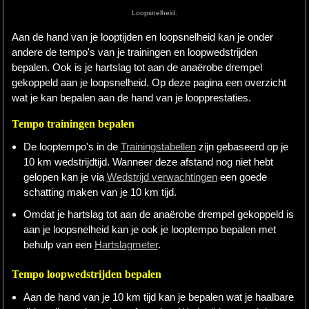
Loopsnelheid.
Hardlopen
Aan de hand van je looptijden en loopsnelheid kan je onder
andere de tempo's van je trainingen en loopwedstrijden
Extra
bepalen. Ook is je hartslag tot aan de anaërobe drempel
Tips
gekoppeld aan je loopsnelheid. Op deze pagina een overzicht
wat je kan bepalen aan de hand van je loopprestaties.
Boeken
Tempo trainingen bepalen
Site
De looptempo's in de
Trainingstabellen
zijn gebaseerd op je
10 km wedstrijdtijd. Wanneer deze afstand nog niet hebt
gelopen kan je via
Wedstrijd verwachtingen
een goede
schatting maken van je 10 km tijd.
Omdat je hartslag tot aan de anaërobe drempel gekoppeld is
aan je loopsnelheid kan je ook je looptempo bepalen met
behulp van een
Hartslagmeter
.
Tempo loopwedstrijden bepalen
Aan de hand van je 10 km tijd kan je bepalen wat je haalbare