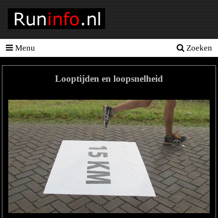
Menu
Zoeken
Homepage
Tools
Looptijden en loopsnelheid
Looptraining
Hardloopschema's
Hardloopblessures
Hartslagmeter
Wedstrijden
Sportvoeding
Ideale
gewicht