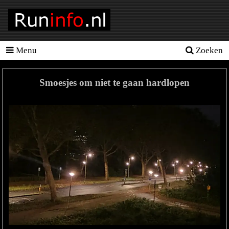
Menu
Zoeken
Homepage
Tools
Smoesjes om niet te gaan hardlopen
Looptraining
Hardloopschema's
Hardloopblessures
Hartslagmeter
Wedstrijden
Sportvoeding
Ideale
gewicht