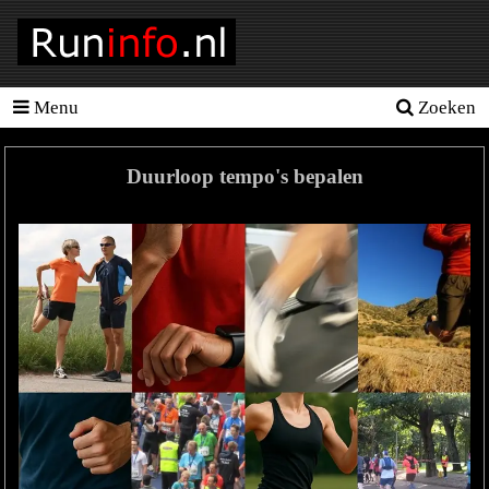
Menu
Zoeken
Homepage
Tools
Duurloop tempo's bepalen
Looptraining
Hardloopschema's
Hardloopblessures
Hartslagmeter
Wedstrijden
Sportvoeding
Ideale
gewicht