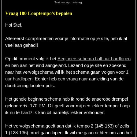
Trainen op hartslag.
Hardlopen
Vraag 180 Looptempo's bepalen
Extra
Hoi Stef,
Tips
Allereerst complimenten voor je informatie op je site, heb ik al
veel aan gehad!!
Boeken
Op dit moment volg ik het
Beginnersschema half uur hardlopen
Site
en ben aan het eind aangeland. Lezend op je site en zoekend
naar het vervolgschema wil ik het schema gaan volgen voor
1
uur hardlopen
. Echter heb een vraag naar aanleiding van de
duurtraining looptempo's.
Het gehele beginnerschema heb ik rond de anaerobe drempel
gelopen: +/- 170 PM. Dit geeft voor mij een lekker tempo. Loop
ik nu te hard? Ik kan dit namelijk lekker volhouden.
Het vervolgschema geeft aan dat ik tempo 2 (145-153) of zelfs
1 (128-136) moet gaan lopen. Ik wil me gaan richten om aan het