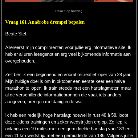
Trainen op hartslag.
Hardlopen
Vraag 161 Anaërobe drempel bepalen
Extra
Beste Stef,
Tips
Allereerst mijn complimenten voor jullie erg informatieve site. Ik
Boeken
heb er al uren leesgenot en erg veel bijkomende informatie aan
overgehouden.
Site
Zelf ben ik een beginnend en vooral recreatief loper van 28 jaar.
Mijn huidige doel is om in oktober een eerste keer een halve
marathon te lopen. Ik train steeds met een hartslagmeter, maar
al de verschillende informatiebronnen die vaak iets anders
aangeven, brengen me danig in de war.
Ik heb een redelijk hoge hartslag: hoewel in rust 48 à 58, loopt
deze tijdens trainingen en zeker wedstrijden erg op. Zo liep ik
onlangs een 10 miles met een gemiddelde hartslag van 183 en
een 11 km wedstrijd met een gemiddelde van 186. Volgens jullie