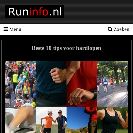
Menu
Zoeken
Homepage
Tools
Beste 10 tips voor hardlopen
Looptraining
Hardloopschema's
Hardloopblessures
Hartslagmeter
Wedstrijden
Sportvoeding
Ideale
gewicht