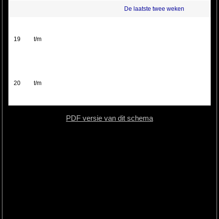
De laatste twee weken
19
t/m
20
t/m
PDF versie van dit schema