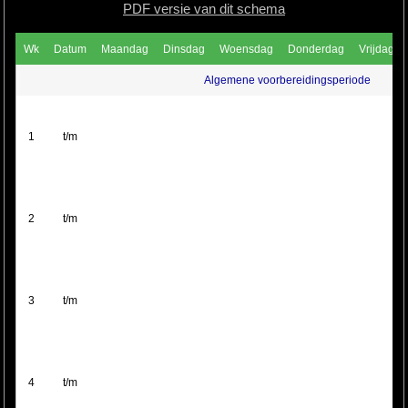
PDF versie van dit schema
Wk
Datum
Maandag
Dinsdag
Woensdag
Donderdag
Vrijdag
Algemene voorbereidingsperiode
1
t/m
2
t/m
3
t/m
4
t/m