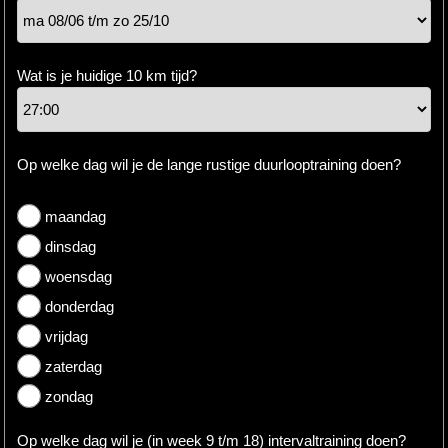
Hardlopen
Wat is je huidige 10 km tijd?
Extra
Tips
Boeken
Op welke dag wil je de lange rustige duurlooptraining doen?
Site
maandag
dinsdag
woensdag
donderdag
vrijdag
zaterdag
zondag
Op welke dag wil je (in week 9 t/m 18) intervaltraining doen?