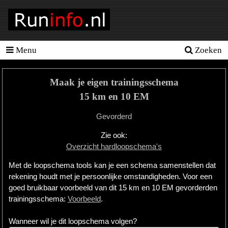
Menu
Zoeken
Homepage
Tools
Maak je eigen trainingsschema
Looptraining
15 km en 10 EM
Hardloopschema's
Gevorderd
Hardloopblessures
Zie ook:
Overzicht hardloopschema's
Hartslagmeter
Met de loopschema tools kan je een schema samenstellen dat
Wedstrijden
rekening houdt met je persoonlijke omstandigheden. Voor een
goed bruikbaar voorbeeld van dit 15 km en 10 EM gevorderden
Sportvoeding
trainingsschema:
Voorbeeld
.
Ideale
Wanneer wil je dit loopschema volgen?
gewicht