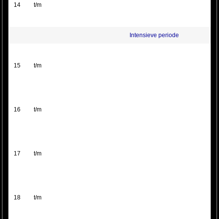
14
t/m
Intensieve periode
15
t/m
16
t/m
17
t/m
18
t/m