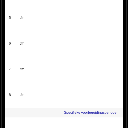
5
t/m
6
t/m
7
t/m
8
t/m
Specifieke voorbereidingsperiode