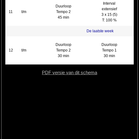
Interval
Duurloop
extensief
11
t/m
Tempo 2
3 x 15 (5)
45 min
T: 100 %
De laatste week
Duurloop
Duurloop
12
t/m
Tempo 2
Tempo 1
30 min
30 min
PDF versie van dit schema