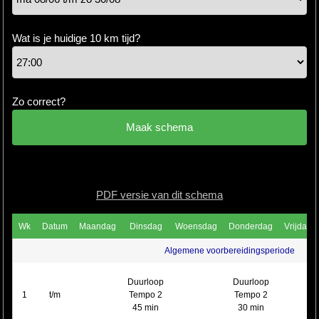
Hardlopen
Wat is je huidige 10 km tijd?
Extra
Tips
Zo correct?
Boeken
Site
PDF versie van dit schema
Wk
Datum
Maandag
Dinsdag
Woensdag
Donderdag
Vrijdag
Algemene voorbereidingsperiode
Duurloop
Duurloop
1
t/m
Tempo 2
Tempo 2
45 min
30 min