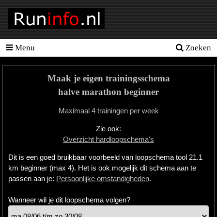
Menu
Zoeken
Homepage
Tools
Maak je eigen trainingsschema
Looptraining
halve marathon beginner
Hardloopschema's
Maximaal 4 trainingen per week
Hardloopblessures
Zie ook:
Overzicht hardloopschema's
Hartslagmeter
Dit is een goed bruikbaar voorbeeld van loopschema tool 21.1
Wedstrijden
km beginner (max 4). Het is ook mogelijk dit schema aan te
passen aan je:
Persoonlijke omstandigheden
.
Sportvoeding
Wanneer wil je dit loopschema volgen?
Ideale
gewicht