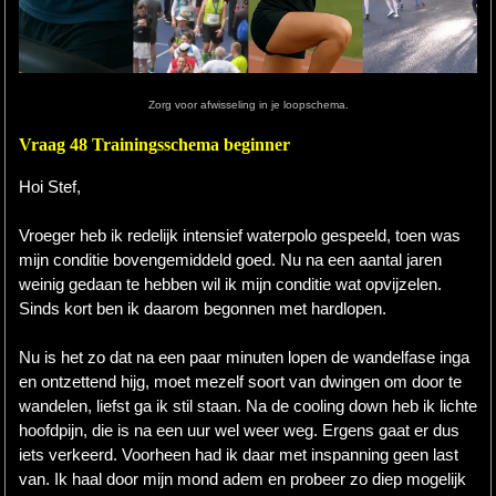
Hardlopen
Extra
Zorg voor afwisseling in je loopschema.
Tips
Vraag 48 Trainingsschema beginner
Boeken
Hoi Stef,
Site
Vroeger heb ik redelijk intensief waterpolo gespeeld, toen was
mijn conditie bovengemiddeld goed. Nu na een aantal jaren
weinig gedaan te hebben wil ik mijn conditie wat opvijzelen.
Sinds kort ben ik daarom begonnen met hardlopen.
Nu is het zo dat na een paar minuten lopen de wandelfase inga
en ontzettend hijg, moet mezelf soort van dwingen om door te
wandelen, liefst ga ik stil staan. Na de cooling down heb ik lichte
hoofdpijn, die is na een uur wel weer weg. Ergens gaat er dus
iets verkeerd. Voorheen had ik daar met inspanning geen last
van. Ik haal door mijn mond adem en probeer zo diep mogelijk