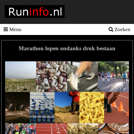
Menu
Zoeken
Homepage
Tools
Marathon lopen ondanks druk bestaan
Looptraining
Hardloopschema's
Hardloopblessures
Hartslagmeter
Wedstrijden
Sportvoeding
Ideale
gewicht