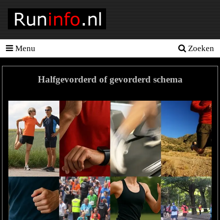
Menu
Zoeken
Homepage
Tools
Halfgevorderd of gevorderd schema
Looptraining
Hardloopschema's
Hardloopblessures
Hartslagmeter
Wedstrijden
Sportvoeding
Ideale
gewicht