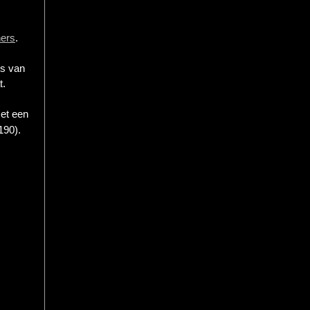
ners
.
ts van
t.
met een
190).