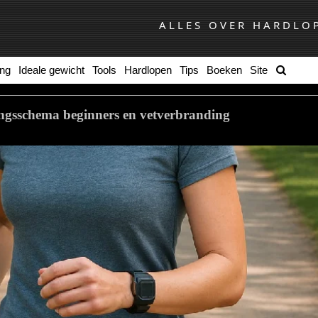
ALLES OVER HARDLO
ing
Ideale gewicht
Tools
Hardlopen
Tips
Boeken
Site
ngsschema beginners en vetverbranding