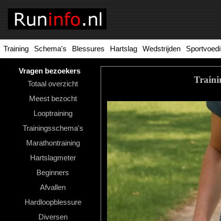
Training
Schema's
Blessures
Hartslag
Wedstrijden
Sportvoed
Homepage
Tools
Vragen bezoekers
Traini
Totaal overzicht
Looptraining
Meest bezocht
Hardloopschema's
Looptraining
Trainingsschema's
Hardloopblessures
Marathontraining
Hartslagmeter
Hartslagmeter
Wedstrijden
Beginners
Afvallen
Sportvoeding
Hardloopblessure
Ideale
Diversen
gewicht