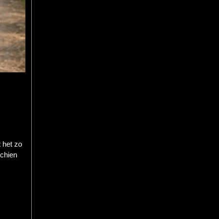
 het zo
schien