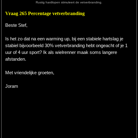
Rustig hardlopen stimuleert de vetverbranding.
Hardlopen
Vraag 265 Percentage vetverbranding
Extra
Beste Stef,
Tips
Is het zo dat na een warming up, bij een stabiele hartslag je
stabiel bijvoorbeeld 30% vetverbranding hebt ongeacht of je 1
Boeken
uur of 4 uur sport? Ik als wielrenner maak soms langere
afstanden.
Site
Met vriendelijke groeten,
Joram