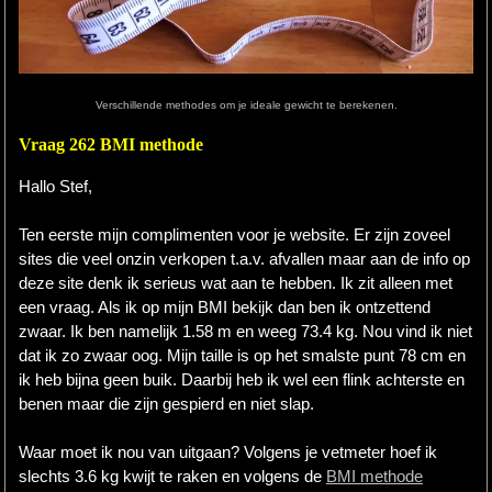
Hardlopen
Extra
Verschillende methodes om je ideale gewicht te berekenen.
Tips
Vraag 262 BMI methode
Boeken
Hallo Stef,
Site
Ten eerste mijn complimenten voor je website. Er zijn zoveel
sites die veel onzin verkopen t.a.v. afvallen maar aan de info op
deze site denk ik serieus wat aan te hebben. Ik zit alleen met
een vraag. Als ik op mijn BMI bekijk dan ben ik ontzettend
zwaar. Ik ben namelijk 1.58 m en weeg 73.4 kg. Nou vind ik niet
dat ik zo zwaar oog. Mijn taille is op het smalste punt 78 cm en
ik heb bijna geen buik. Daarbij heb ik wel een flink achterste en
benen maar die zijn gespierd en niet slap.
Waar moet ik nou van uitgaan? Volgens je vetmeter hoef ik
slechts 3.6 kg kwijt te raken en volgens de
BMI methode