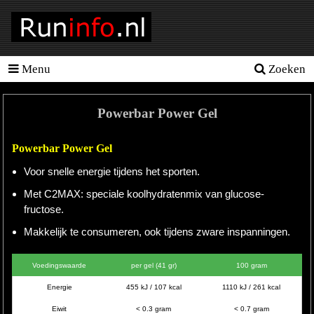
Menu
Zoeken
Homepage
Tools
Powerbar Power Gel
Looptraining
Powerbar Power Gel
Hardloopschema's
Voor snelle energie tijdens het sporten.
Hardloopblessures
Met C2MAX: speciale koolhydratenmix van glucose-
fructose.
Hartslagmeter
Makkelijk te consumeren, ook tijdens zware inspanningen.
Wedstrijden
Voedingswaarde
per gel (41 gr)
100 gram
Sportvoeding
Energie
455 kJ / 107 kcal
1110 kJ / 261 kcal
Ideale
Eiwit
< 0.3 gram
< 0.7 gram
gewicht