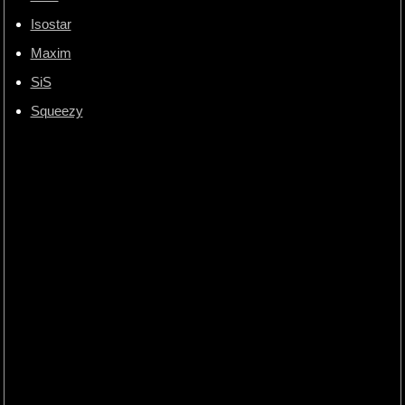
Isostar
Maxim
SiS
Squeezy