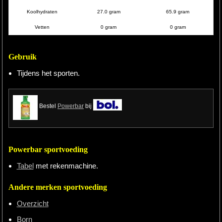
Koolhydraten
27.0 gram
65.9 gram
Hardlopen
Vetten
0 gram
0 gram
Extra
Gebruik
Tips
Tijdens het sporten.
Boeken
Site
Bestel
Powerbar
bij
Powerbar sportvoeding
Tabel
met rekenmachine.
Andere merken sportvoeding
Overzicht
Born