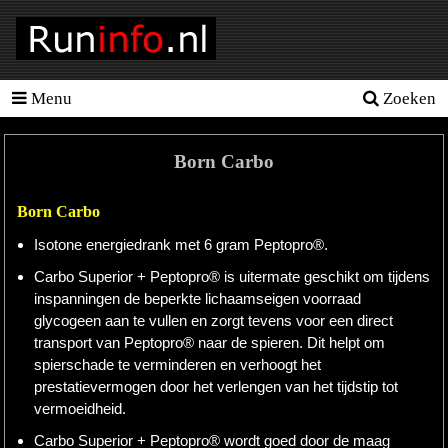
Menu
Zoeken
Homepage
Tools
Born Carbo
Looptraining
Born Carbo
Hardloopschema's
Isotone energiedrank met 6 gram Peptopro®.
Hardloopblessures
Carbo Superior + Peptopro® is uitermate geschikt om tijdens
inspanningen de beperkte lichaamseigen voorraad
Hartslagmeter
glycogeen aan te vullen en zorgt tevens voor een direct
transport van Peptopro® naar de spieren. Dit helpt om
Wedstrijden
spierschade te verminderen en verhoogt het
Sportvoeding
prestatievermogen door het verlengen van het tijdstip tot
vermoeidheid.
Ideale
Carbo Superior + Peptopro® wordt goed door de maag
gewicht