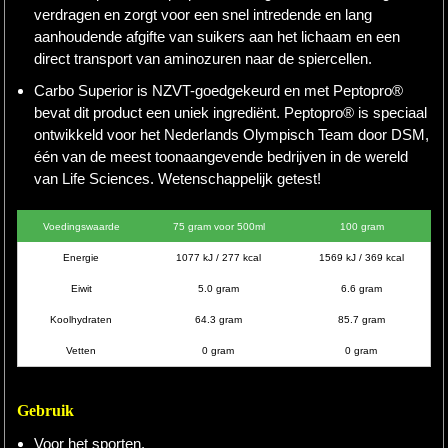
verdragen en zorgt voor een snel intredende en lang
aanhoudende afgifte van suikers aan het lichaam en een
Hardlopen
direct transport van aminozuren naar de spiercellen.
Extra
Carbo Superior is NZVT-goedgekeurd en met Peptopro®
bevat dit product een uniek ingrediënt. Peptopro® is speciaal
Tips
ontwikkeld voor het Nederlands Olympisch Team door DSM,
één van de meest toonaangevende bedrijven in de wereld
Boeken
van Life Sciences. Wetenschappelijk getest!
Site
Voedingswaarde
75 gram voor 500ml
100 gram
Energie
1077 kJ / 277 kcal
1569 kJ / 369 kcal
Eiwit
5.0 gram
6.6 gram
Koolhydraten
64.3 gram
85.7 gram
Vetten
0 gram
0 gram
Gebruik
Voor het sporten.