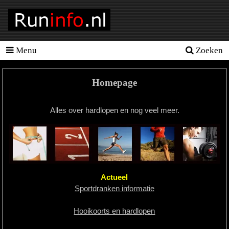
Menu
Zoeken
Homepage
Tools
Homepage
Looptraining
Alles over hardlopen en nog veel meer.
Hardloopschema's
Hardloopblessures
Hartslagmeter
Wedstrijden
Actueel
Sportdranken informatie
Sportvoeding
Hooikoorts en hardlopen
Ideale
gewicht