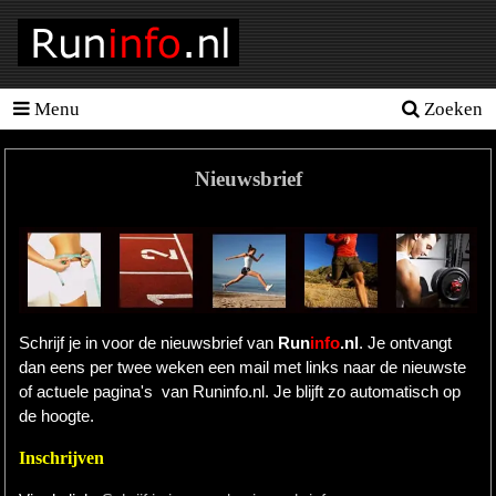
Menu
Zoeken
Homepage
Tools
Nieuwsbrief
Looptraining
Hardloopschema's
Hardloopblessures
Hartslagmeter
Schrijf je in voor de nieuwsbrief van
Run
info
.nl
. Je ontvangt
dan eens per twee weken een mail met links naar de nieuwste
Wedstrijden
of actuele pagina's van Runinfo.nl. Je blijft zo automatisch op
de hoogte.
Sportvoeding
Inschrijven
Ideale
gewicht