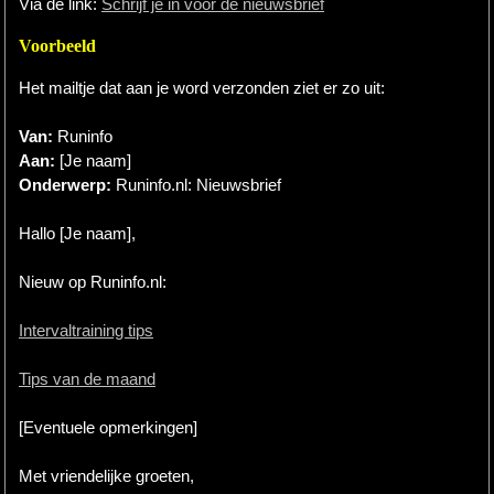
Via de link:
Schrijf je in voor de nieuwsbrief
Hardlopen
Voorbeeld
Extra
Het mailtje dat aan je word verzonden ziet er zo uit:
Tips
Van:
Runinfo
Aan:
[Je naam]
Boeken
Onderwerp:
Runinfo.nl: Nieuwsbrief
Site
Hallo [Je naam],
Nieuw op Runinfo.nl:
Intervaltraining tips
Tips van de maand
[Eventuele opmerkingen]
Met vriendelijke groeten,