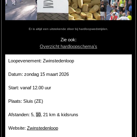
Hardlopen
Extra
Er is altijd een uitstekende sfeer bij hardloopwedstrijden.
Tips
Zie ook:
Overzicht hardloopschema's
Boeken
Site
Loopevenement: Zwinstedenloop
Datum: zondag 15 maart 2026
Start: vanaf 12.00 uur
Plaats: Sluis (ZE)
Afstanden: 5,
10
,
21
km & kidsruns
Website:
Zwinstedenloop