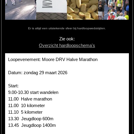
Hardlopen
Extra
Er is altijd een uitstekende sfeer bij hardloopwedstrijden.
Tips
Zie ook:
Overzicht hardloopschema's
Boeken
Site
Loopevenement: Moore DRV Halve Marathon
Datum: zondag 29 maart 2026
Start:
9.00-10.30 start wandelen
11.00 Halve marathon
11.00 10 kilometer
11.10 5 kilometer
13.30 Jeugdloop 600m
13.45 Jeugdloop 1400m