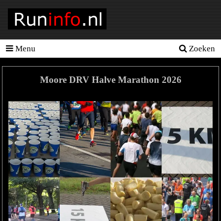
Menu
Zoeken
Homepage
Tools
Moore DRV Halve Marathon 2026
Looptraining
Hardloopschema's
Hardloopblessures
Hartslagmeter
Wedstrijden
Sportvoeding
Ideale
gewicht