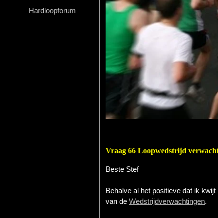
Hardloopforum
Hardlopen
Extra
Tips
Boeken
Site
Vraag 66 Loopwedstrijd verwach
Beste Stef
Behalve al het positieve dat ik kwijt
van de
Wedstrijdverwachtingen
.