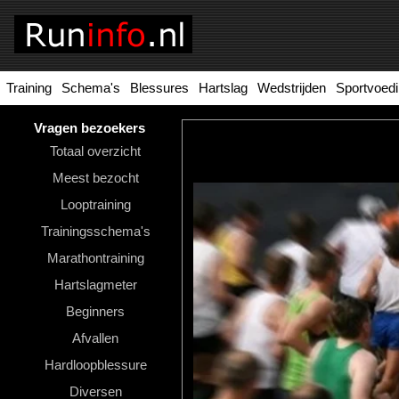
Training
Schema's
Blessures
Hartslag
Wedstrijden
Sportvoed
Homepage
Tools
Vragen bezoekers
Totaal overzicht
Looptraining
Meest bezocht
Hardloopschema's
Looptraining
Trainingsschema's
Hardloopblessures
Marathontraining
Hartslagmeter
Hartslagmeter
Wedstrijden
Beginners
Afvallen
Sportvoeding
Hardloopblessure
Ideale
Diversen
gewicht