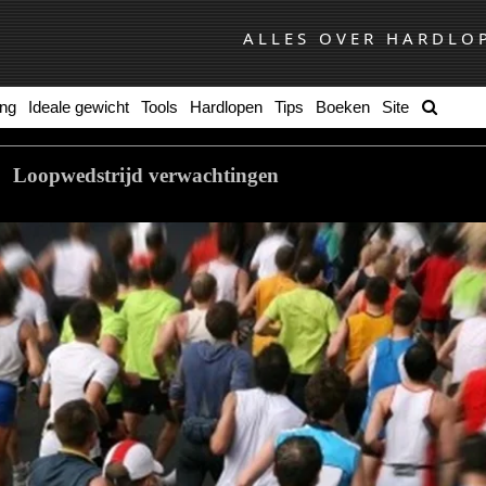
ALLES OVER HARDLO
ing
Ideale gewicht
Tools
Hardlopen
Tips
Boeken
Site
Loopwedstrijd verwachtingen