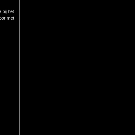
 bij het
door met