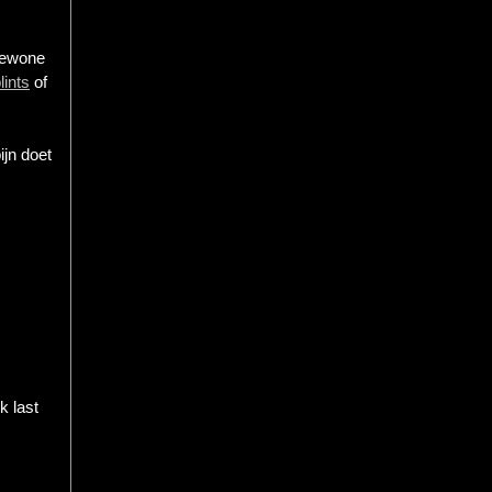
 gewone
lints
of
ijn doet
k last