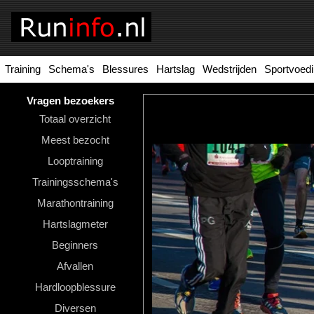
Training
Schema's
Blessures
Hartslag
Wedstrijden
Sportvoed
Homepage
Tools
Vragen bezoekers
Totaal overzicht
Looptraining
Meest bezocht
Hardloopschema's
Looptraining
Trainingsschema's
Hardloopblessures
Marathontraining
Hartslagmeter
Hartslagmeter
Wedstrijden
Beginners
Afvallen
Sportvoeding
Hardloopblessure
Ideale
Diversen
gewicht