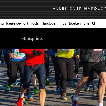
ALLES OVER HARDLO
ing
Ideale gewicht
Tools
Hardlopen
Tips
Boeken
Site
Shinsplints