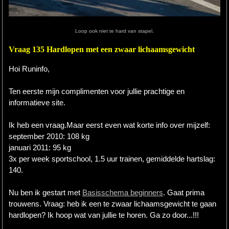
Hardlopen
Loop ook niet te hard van stapel.
Extra
Vraag 135 Hardlopen met een zwaar lichaamsgewicht
Tips
Hoi Runinfo,
Boeken
Ten eerste mijn complimenten voor jullie prachtige en
Site
informatieve site.
Ik heb een vraag.Maar eerst even wat korte info over mijzelf:
september 2010: 108 kg
januari 2011: 95 kg
3x per week sportschool, 1.5 uur trainen, gemiddelde hartslag:
140.
Nu ben ik gestart met
Basisschema beginners
. Gaat prima
trouwens. Vraag: heb ik een te zwaar lichaamsgewicht te gaan
hardlopen? Ik hoop wat van jullie te horen. Ga zo door...!!!