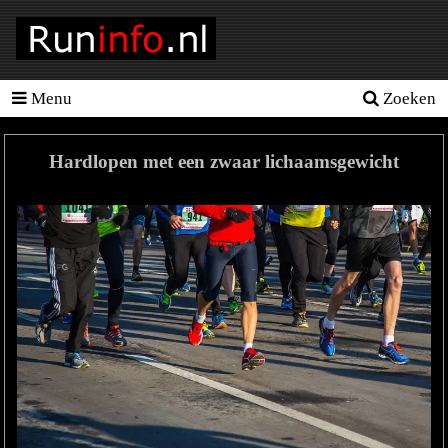
Menu
Zoeken
Homepage
Tools
Hardlopen met een zwaar lichaamsgewicht
Looptraining
Hardloopschema's
Hardloopblessures
Hartslagmeter
Wedstrijden
Sportvoeding
Ideale
gewicht