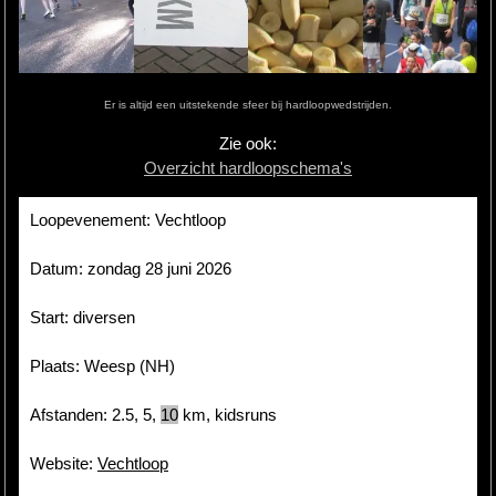
Hardlopen
Extra
Er is altijd een uitstekende sfeer bij hardloopwedstrijden.
Tips
Zie ook:
Overzicht hardloopschema's
Boeken
Site
Loopevenement: Vechtloop
Datum: zondag 28 juni 2026
Start: diversen
Plaats: Weesp (NH)
Afstanden: 2.5, 5,
10
km, kidsruns
Website:
Vechtloop