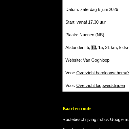
Datum: zaterdag 6 juni 2026
Start: vanaf 17.30 uur
Plaats: Nuenen (NB)
Afstanden: 5,
10
, 15,
21
km, kidsr
Website:
Van Goghloop
Voor:
Overzicht hardloopschema'
Voor:
Overzicht loopwedstrijden
Kaart en route
Routebeschrijving m.b.v. Google 