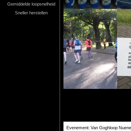
Gemiddelde loopsnelheid
Hardlopen
Sneller herstellen
Extra
Tips
Boeken
Site
Evenement: Van Goghloop Nuen