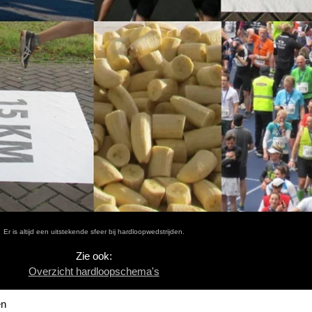
Er is altijd een uitstekende sfeer bij hardloopwedstrijden.
Zie ook:
Overzicht hardloopschema's
en