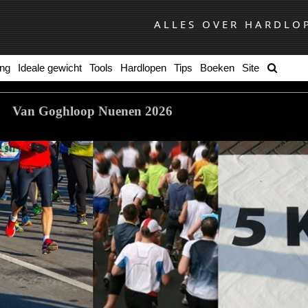
ALLES OVER HARDLO
ing
Ideale gewicht
Tools
Hardlopen
Tips
Boeken
Site
Van Goghloop Nuenen 2026