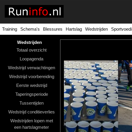
Training
Schema's
Blessures
Hartslag
Wedstrijden
Sportvoed
Homepage
Tools
Wedstrijden
Totaal overzicht
Looptraining
Loopagenda
Hardloopschema's
Wedstrijd verwachtingen
Wedstrijd voorbereiding
Hardloopblessures
Eerste wedstrijd
Hartslagmeter
Taperingsperiode
Wedstrijden
Tussentijden
Wedstrijd conditieverlies
Sportvoeding
Wedstrijden lopen met
Ideale
een hartslagmeter
gewicht