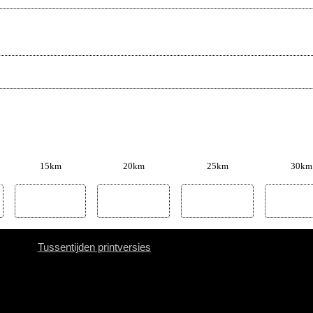
15km
20km
25km
30km
Tussentijden printversies