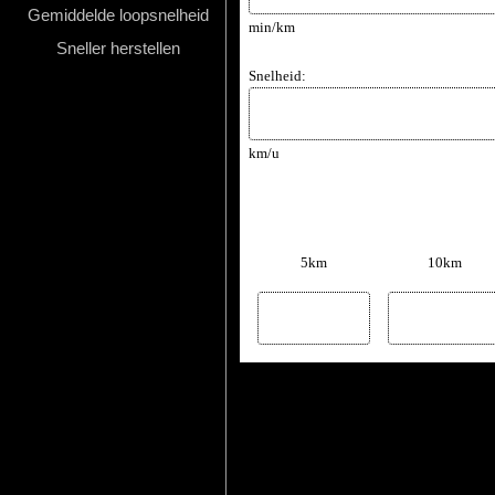
Gemiddelde loopsnelheid
min/km
Hardlopen
Sneller herstellen
Snelheid:
Extra
Tips
km/u
Boeken
Site
5km
10km