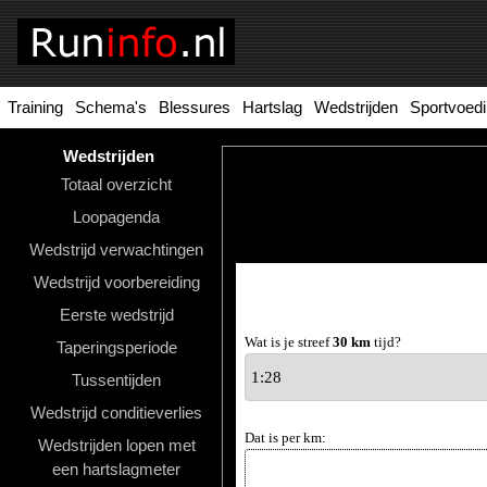
Training
Schema's
Blessures
Hartslag
Wedstrijden
Sportvoed
Homepage
Tools
Wedstrijden
Totaal overzicht
Looptraining
Loopagenda
Hardloopschema's
Wedstrijd verwachtingen
Wedstrijd voorbereiding
Hardloopblessures
Eerste wedstrijd
Hartslagmeter
Wat is je streef
30 km
tijd?
Taperingsperiode
Wedstrijden
Tussentijden
Wedstrijd conditieverlies
Sportvoeding
Dat is per km:
Wedstrijden lopen met
Ideale
een hartslagmeter
gewicht