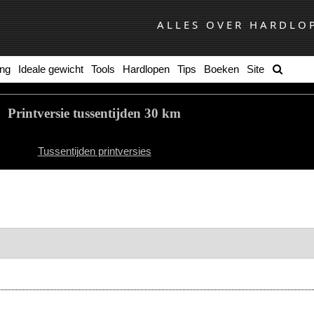
ALLES OVER HARDLO
ing
Ideale gewicht
Tools
Hardlopen
Tips
Boeken
Site
Printversie tussentijden 30 km
Tussentijden printversies