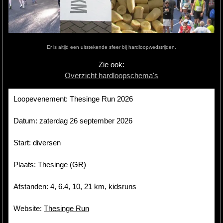
Hardlopen
Extra
Er is altijd een uitstekende sfeer bij hardloopwedstrijden.
Tips
Zie ook:
Overzicht hardloopschema's
Boeken
Site
Loopevenement: Thesinge Run 2026
Datum: zaterdag 26 september 2026
Start: diversen
Plaats: Thesinge (GR)
Afstanden: 4, 6.4, 10, 21 km, kidsruns
Website:
Thesinge Run