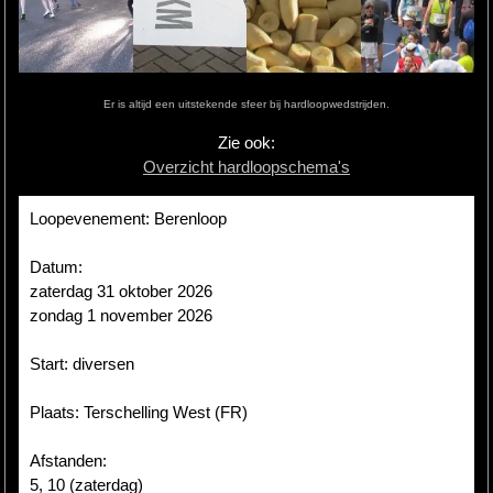
Hardlopen
Extra
Er is altijd een uitstekende sfeer bij hardloopwedstrijden.
Tips
Zie ook:
Overzicht hardloopschema's
Boeken
Site
Loopevenement: Berenloop
Datum:
zaterdag 31 oktober 2026
zondag 1 november 2026
Start: diversen
Plaats: Terschelling West (FR)
Afstanden:
5, 10 (zaterdag)