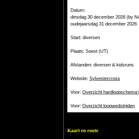
Datum:
dinsdag 30 december 2026 (by Ni
oudejaarsdag 31 december 2026
Start: diversen
Plaats: Soest (UT)
Afstanden: diversen & kidsruns
Website:
Sylvestercross
Voor:
Overzicht hardloopschema'
Voor:
Overzicht loopwedstrijden
Kaart en route