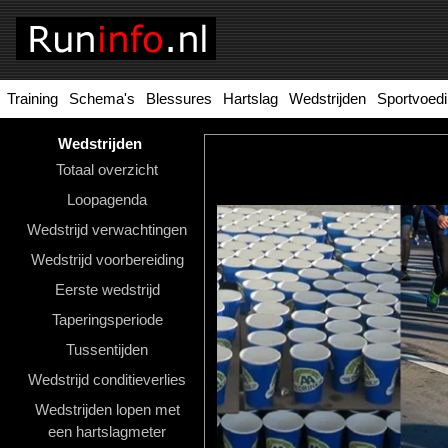
Training
Schema's
Blessures
Hartslag
Wedstrijden
Sportvoed
Homepage
Tools
Wedstrijden
Totaal overzicht
Looptraining
Loopagenda
Hardloopschema's
Wedstrijd verwachtingen
Wedstrijd voorbereiding
Hardloopblessures
Eerste wedstrijd
Hartslagmeter
Taperingsperiode
Wedstrijden
Tussentijden
Wedstrijd conditieverlies
Sportvoeding
Wedstrijden lopen met
Ideale
een hartslagmeter
gewicht