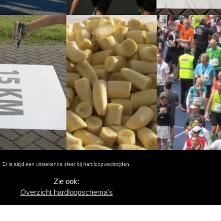
Er is altijd een uitstekende sfeer bij hardloopwedstrijden.
Zie ook:
Overzicht hardloopschema's