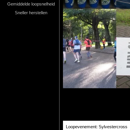
Gemiddelde loopsnelheid
Hardlopen
Sneller herstellen
Extra
Tips
Boeken
Site
Loopevenement: Sylvestercross