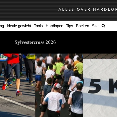
ALLES OVER HARDLO
ing
Ideale gewicht
Tools
Hardlopen
Tips
Boeken
Site
Sylvestercross 2026