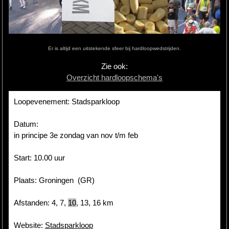
Hardlopen
Extra
Er is altijd een uitstekende sfeer bij hardloopwedstrijden.
Tips
Zie ook:
Overzicht hardloopschema's
Boeken
Site
Loopevenement: Stadsparkloop
Datum:
in principe 3e zondag van nov t/m feb
Start: 10.00 uur
Plaats: Groningen (GR)
Afstanden: 4, 7,
10
, 13, 16 km
Website:
Stadsparkloop