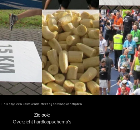
Er is altijd een uitstekende sfeer bij hardloopwedstrijden.
Zie ook:
Overzicht hardloopschema's