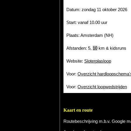
Datum: zondag 11 oktober 2026
Start: vanaf 10.00 uur
Plaats: Amsterdam (NH)
Afstanden: 5,
10
km & kidsruns
Website:
Sloterplasloop
Voor:
Overzicht hardloopschema'
Voor:
Overzicht loopwedstrijden
Kaart en route
Routebeschrijving m.b.v. Google 