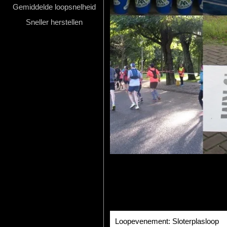
Gemiddelde loopsnelheid
Hardlopen
Sneller herstellen
Extra
Tips
Boeken
Site
Loopevenement: Sloterplasloop