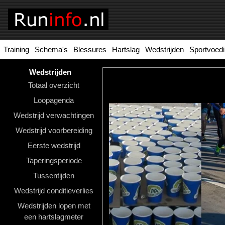
Training
Schema's
Blessures
Hartslag
Wedstrijden
Sportvoed
Homepage
Tools
Wedstrijden
Totaal overzicht
Looptraining
Loopagenda
Hardloopschema's
Wedstrijd verwachtingen
Wedstrijd voorbereiding
Hardloopblessures
Eerste wedstrijd
Hartslagmeter
Taperingsperiode
Wedstrijden
Tussentijden
Wedstrijd conditieverlies
Sportvoeding
Wedstrijden lopen met
Ideale
een hartslagmeter
gewicht