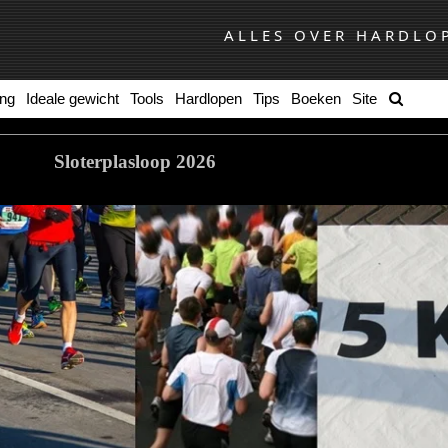
ALLES OVER HARDLO
ing
Ideale gewicht
Tools
Hardlopen
Tips
Boeken
Site
Sloterplasloop 2026