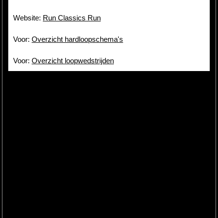
Website:
Run Classics Run
Voor:
Overzicht hardloopschema's
Voor:
Overzicht loopwedstrijden