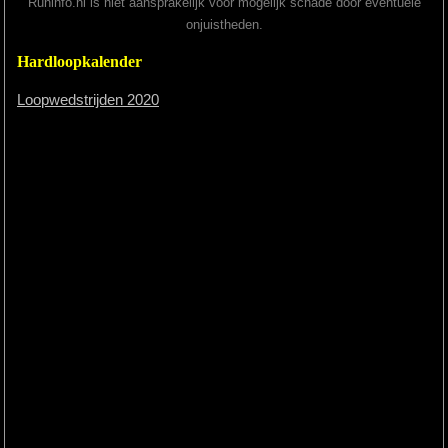
Runinfo.nl is niet aansprakelijk voor mogelijk schade door eventuele
onjuistheden.
Hardloopkalender
Loopwedstrijden 2020