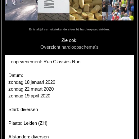
Hardlopen
Extra
Er is altijd een uitstekende sfeer bij hardloopwedstrijden.
Tips
Zie ook:
Overzicht hardloopschema's
Boeken
Site
Loopevenement: Run Classics Run
Datum:
zondag 18 januari 2020
zondag 22 maart 2020
zondag 19 april 2020
Start: diversen
Plaats: Leiden (ZH)
Afstanden: diversen