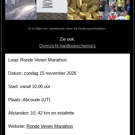
Hardlopen
Extra
Er is altijd een uitstekende sfeer bij hardloopwedstrijden.
Tips
Zie ook:
Overzicht hardloopschema's
Boeken
Site
Loop: Ronde Venen Marathon
Datum: zondag 15 november 2026
Start: vanaf 10.00 uur
Plaats: Abcoude (UT)
Afstanden: 10, 42 km en estafette
Website:
Ronde Venen Marathon