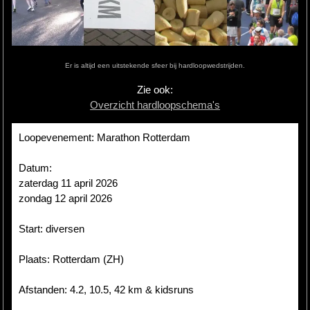
Hardlopen
Extra
Er is altijd een uitstekende sfeer bij hardloopwedstrijden.
Tips
Zie ook:
Overzicht hardloopschema's
Boeken
Site
Loopevenement: Marathon Rotterdam
Datum:
zaterdag 11 april 2026
zondag 12 april 2026
Start: diversen
Plaats: Rotterdam (ZH)
Afstanden: 4.2, 10.5, 42 km & kidsruns