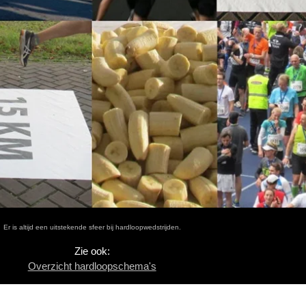
Er is altijd een uitstekende sfeer bij hardloopwedstrijden.
Zie ook:
Overzicht hardloopschema's