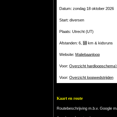
Datum: zondag 18 oktober 2026
Start: diversen
Plaats: Utrecht (UT)
Afstanden: 6,
10
km & kidsruns
Website:
Maliebaanloop
Voor:
Overzicht hardloopschema'
Voor:
Overzicht loopwedstrijden
Kaart en route
Routebeschrijving m.b.v. Google 