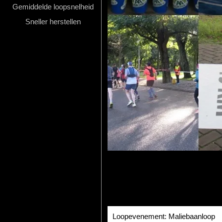
Gemiddelde loopsnelheid
Hardlopen
Sneller herstellen
Extra
Tips
Boeken
Site
Loopevenement: Maliebaanloop