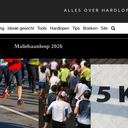
ALLES OVER HARDLO
ing
Ideale gewicht
Tools
Hardlopen
Tips
Boeken
Site
Maliebaanloop 2026