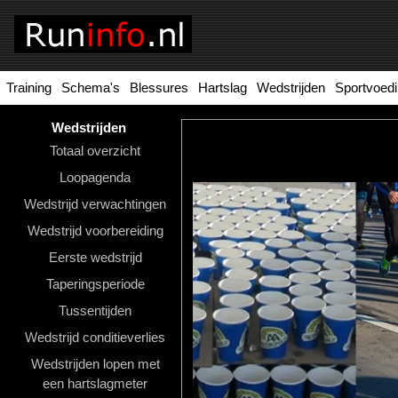
Training
Schema's
Blessures
Hartslag
Wedstrijden
Sportvoed
Homepage
Tools
Wedstrijden
Totaal overzicht
Looptraining
Loopagenda
Hardloopschema's
Wedstrijd verwachtingen
Wedstrijd voorbereiding
Hardloopblessures
Eerste wedstrijd
Hartslagmeter
Taperingsperiode
Wedstrijden
Tussentijden
Wedstrijd conditieverlies
Sportvoeding
Wedstrijden lopen met
Ideale
een hartslagmeter
gewicht