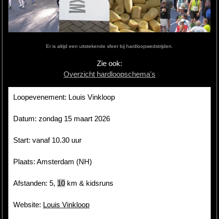
Hardlopen
Extra
Er is altijd een uitstekende sfeer bij hardloopwedstrijden.
Tips
Zie ook:
Overzicht hardloopschema's
Boeken
Site
Loopevenement: Louis Vinkloop
Datum: zondag 15 maart 2026
Start: vanaf 10.30 uur
Plaats: Amsterdam (NH)
Afstanden: 5,
10
km & kidsruns
Website:
Louis Vinkloop