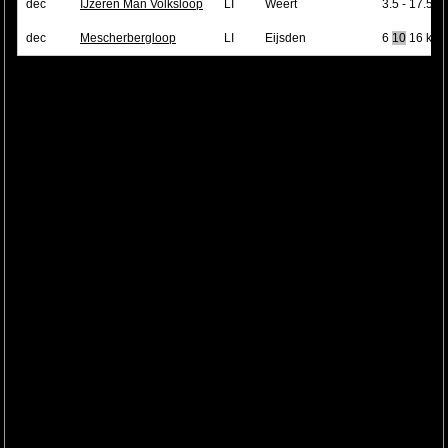
dec
IJzeren Man Volksloop
LI
Weert
3.5 - 17.5 k
dec
Mescherbergloop
LI
Eijsden
6
10
16 km