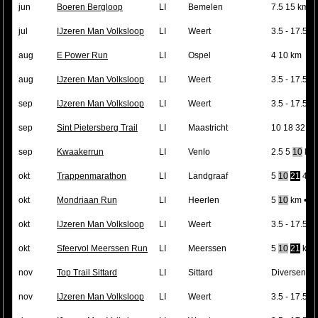
jun
Boeren Bergloop
LI
Bemelen
7.5 15 km •
jul
IJzeren Man Volksloop
LI
Weert
3.5 - 17.5 k
aug
E Power Run
LI
Ospel
4 10 km
aug
IJzeren Man Volksloop
LI
Weert
3.5 - 17.5 k
sep
IJzeren Man Volksloop
LI
Weert
3.5 - 17.5 k
sep
Sint Pietersberg Trail
LI
Maastricht
10 18 32 k
sep
Kwaakerrun
LI
Venlo
2.5 5
10
km 
okt
Trappenmarathon
LI
Landgraaf
5
10
21
42 
okt
Mondriaan Run
LI
Heerlen
5
10
km •
okt
IJzeren Man Volksloop
LI
Weert
3.5 - 17.5 k
okt
Sfeervol Meerssen Run
LI
Meerssen
5
10
21
km 
nov
Top Trail Sittard
LI
Sittard
Diversen •
nov
IJzeren Man Volksloop
LI
Weert
3.5 - 17.5 k