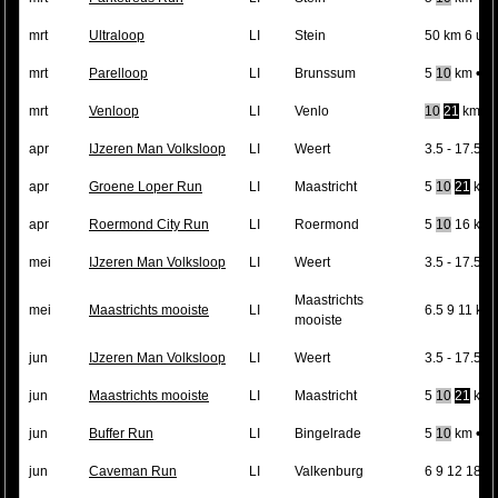
mrt
Ultraloop
LI
Stein
50 km 6 uu
mrt
Parelloop
LI
Brunssum
5
10
km •
mrt
Venloop
LI
Venlo
10
21
km •
apr
IJzeren Man Volksloop
LI
Weert
3.5 - 17.5 k
apr
Groene Loper Run
LI
Maastricht
5
10
21
km
apr
Roermond City Run
LI
Roermond
5
10
16 km 
mei
IJzeren Man Volksloop
LI
Weert
3.5 - 17.5 k
Maastrichts
mei
Maastrichts mooiste
LI
6.5 9 11 km 
mooiste
jun
IJzeren Man Volksloop
LI
Weert
3.5 - 17.5 k
jun
Maastrichts mooiste
LI
Maastricht
5
10
21
km 
jun
Buffer Run
LI
Bingelrade
5
10
km •
jun
Caveman Run
LI
Valkenburg
6 9 12 18 k