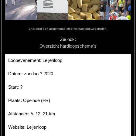
Hardlopen
Extra
Er is altijd een uitstekende sfeer bij hardloopwedstrijden.
Tips
Zie ook:
Overzicht hardloopschema's
Boeken
Site
Loopevenement: Leijenloop
Datum: zondag ? 2020
Start: ?
Plaats: Opeinde (FR)
Afstanden: 5, 12, 21 km
Website:
Leijenloop