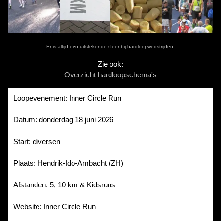
Hardlopen
Extra
Er is altijd een uitstekende sfeer bij hardloopwedstrijden.
Tips
Zie ook:
Overzicht hardloopschema's
Boeken
Site
Loopevenement: Inner Circle Run
Datum: donderdag 18 juni 2026
Start: diversen
Plaats: Hendrik-Ido-Ambacht (ZH)
Afstanden: 5, 10 km & Kidsruns
Website:
Inner Circle Run