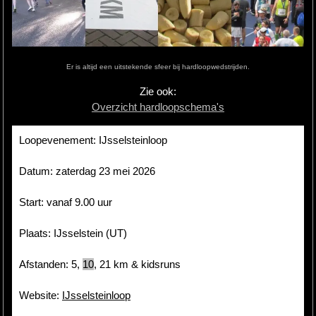
Hardlopen
Extra
Er is altijd een uitstekende sfeer bij hardloopwedstrijden.
Tips
Zie ook:
Overzicht hardloopschema's
Boeken
Site
Loopevenement: IJsselsteinloop
Datum: zaterdag 23 mei 2026
Start: vanaf 9.00 uur
Plaats: IJsselstein (UT)
Afstanden: 5,
10
,
21
km & kidsruns
Website:
IJsselsteinloop