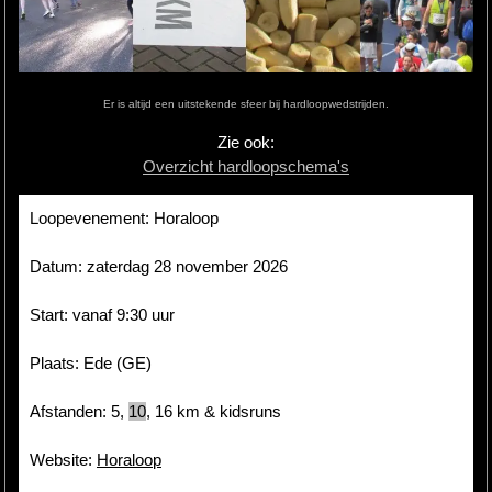
Hardlopen
Extra
Er is altijd een uitstekende sfeer bij hardloopwedstrijden.
Tips
Zie ook:
Overzicht hardloopschema's
Boeken
Site
Loopevenement: Horaloop
Datum: zaterdag 28 november 2026
Start: vanaf 9:30 uur
Plaats: Ede (GE)
Afstanden: 5,
10
, 16 km & kidsruns
Website:
Horaloop