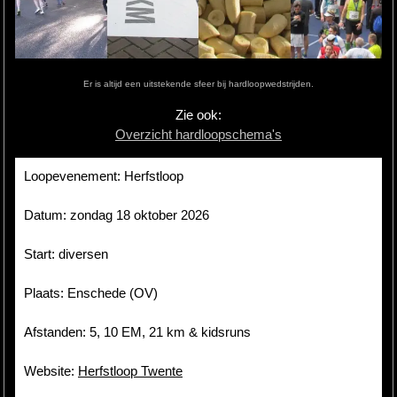
Hardlopen
Extra
Er is altijd een uitstekende sfeer bij hardloopwedstrijden.
Tips
Zie ook:
Overzicht hardloopschema's
Boeken
Site
Loopevenement: Herfstloop
Datum: zondag 18 oktober 2026
Start: diversen
Plaats: Enschede (OV)
Afstanden: 5, 10 EM, 21 km & kidsruns
Website:
Herfstloop Twente