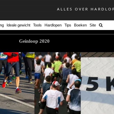
ALLES OVER HARDLO
ing
Ideale gewicht
Tools
Hardlopen
Tips
Boeken
Site
Geinloop 2020