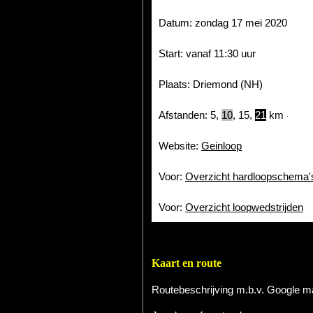
Datum: zondag 17 mei 2020
Start: vanaf 11:30 uur
Plaats: Driemond (NH)
Afstanden: 5,
10
, 15,
21
km
·
Website:
Geinloop
Voor:
Overzicht hardloopschema'
Voor:
Overzicht loopwedstrijden
Kaart en route
Routebeschrijving m.b.v. Google 