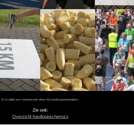
Er is altijd een uitstekende sfeer bij hardloopwedstrijden.
Zie ook:
Overzicht hardloopschema's