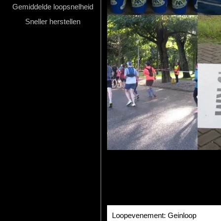
Gemiddelde loopsnelheid
Hardlopen
Sneller herstellen
Extra
Tips
Boeken
Site
Loopevenement: Geinloop