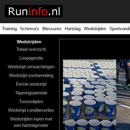
Training
Schema's
Blessures
Hartslag
Wedstrijden
Sportvoed
Homepage
Tools
Wedstrijden
Totaal overzicht
Looptraining
Loopagenda
Hardloopschema's
Wedstrijd verwachtingen
Wedstrijd voorbereiding
Hardloopblessures
Eerste wedstrijd
Hartslagmeter
Taperingsperiode
Wedstrijden
Tussentijden
Wedstrijd conditieverlies
Sportvoeding
Wedstrijden lopen met
Ideale
een hartslagmeter
gewicht