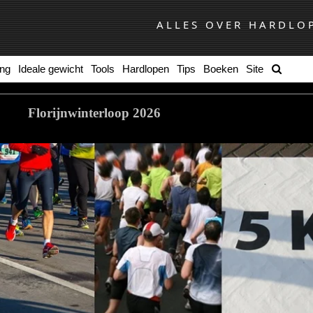
ALLES OVER HARDLO
ing
Ideale gewicht
Tools
Hardlopen
Tips
Boeken
Site
Florijnwinterloop 2026