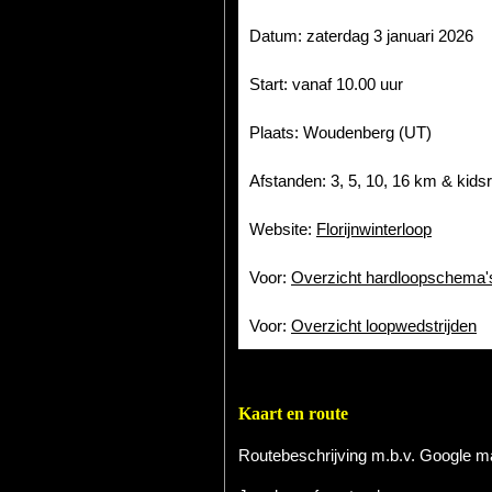
Datum: zaterdag 3 januari 2026
Start: vanaf 10.00 uur
Plaats: Woudenberg (UT)
Afstanden: 3, 5, 10, 16 km & kids
Website:
Florijnwinterloop
Voor:
Overzicht hardloopschema'
Voor:
Overzicht loopwedstrijden
Kaart en route
Routebeschrijving m.b.v. Google 