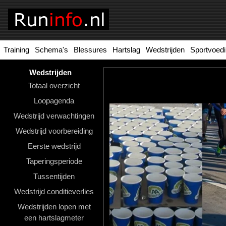
Training
Schema's
Blessures
Hartslag
Wedstrijden
Sportvoed
Homepage
Tools
Wedstrijden
Totaal overzicht
Looptraining
Loopagenda
Hardloopschema's
Wedstrijd verwachtingen
Wedstrijd voorbereiding
Hardloopblessures
Eerste wedstrijd
Hartslagmeter
Taperingsperiode
Wedstrijden
Tussentijden
Wedstrijd conditieverlies
Sportvoeding
Wedstrijden lopen met
Ideale
een hartslagmeter
gewicht