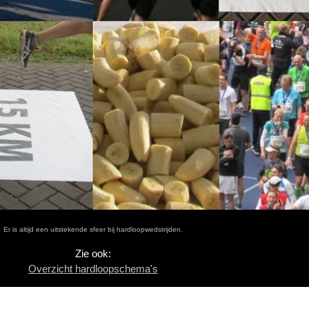
Er is altijd een uitstekende sfeer bij hardloopwedstrijden.
Zie ook:
Overzicht hardloopschema's