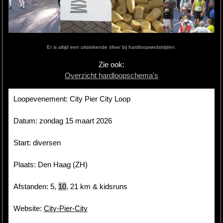
Hardlopen
Extra
Er is altijd een uitstekende sfeer bij hardloopwedstrijden.
Tips
Zie ook:
Overzicht hardloopschema's
Boeken
Site
Loopevenement: City Pier City Loop
Datum: zondag 15 maart 2026
Start: diversen
Plaats: Den Haag (ZH)
Afstanden: 5,
10
,
21
km & kidsruns
Website:
City-Pier-City