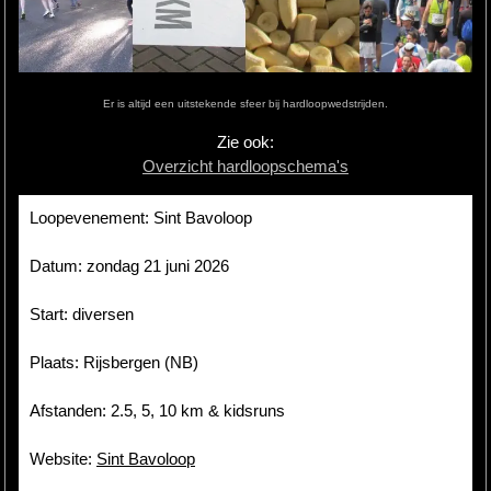
Hardlopen
Extra
Er is altijd een uitstekende sfeer bij hardloopwedstrijden.
Tips
Zie ook:
Overzicht hardloopschema's
Boeken
Site
Loopevenement: Sint Bavoloop
Datum: zondag 21 juni 2026
Start: diversen
Plaats: Rijsbergen (NB)
Afstanden: 2.5, 5, 10 km & kidsruns
Website:
Sint Bavoloop